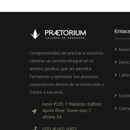
Enlac
Nuest
Comprometidos en prestar a nuestros
clientes un servicio integral en el
Derec
ámbito jurídico, que les permita
Labor
fortalecer y optimizar sus procesos
corporativos dentro de la institución y
frente a terceros.
Socie
Junín #105 Y Malecón. Edificio
Conta
Apolo River Tower piso 7
oficina 3A.
(593 4) 601 6905