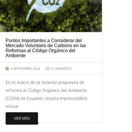
Puntos Importantes a Considerar del
Confl
Mercado Voluntario de Carbono en las
canj
Reformas al Código Orgánico del
Ambiente
21 J
4 SEPTIEMBRE, 2024
0 COMMENTS
Una y
inici
En el marco de la reciente propuesta de
innov
reforma al Código Orgánico del Ambiente
termi
(CODA) de Ecuador, resulta imprescindible
revisar
V
VER MÁS