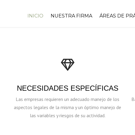
INICIO
NUESTRA FIRMA
ÁREAS DE PR
ESG PARA EMPR
DERECHO CIVIL
DERECHO PENA
DERECHO ADMIN
NECESIDADES ESPECÍFICAS
DERECHO LABO
Las empresas requieren un adecuado manejo de los
B
DERECHO TRIBU
aspectos legales de la misma y un óptimo manejo de
las variables y riesgos de su actividad.
DERECHO SOCIE
CONTRATACIÓN 