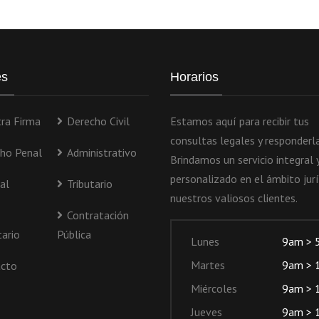
es
Horarios
ra Firma
Derecho Civil
Estamos aquí para recibir tus
consultas legales y responderla
ho Penal
Administrativo
Brindamos un servicio integral 
personalizado en el ámbito jurí
al
Tributario
nuestros valiosos clientes.
Contratación
tario
Pública
Lunes
9am > 
Martes
9am > 
cto
Miércoles
9am > 
Jueves
9am > 