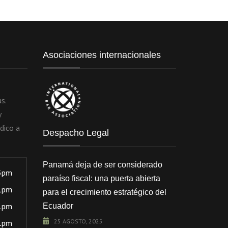
Asociaciones internacionales
s.
y
dico a
Despacho Legal
Panamá deja de ser considerado
5pm
paraíso fiscal: una puerta abierta
1pm
para el crecimiento estratégico del
1pm
Ecuador
25 AGOSTO, 2025
1pm